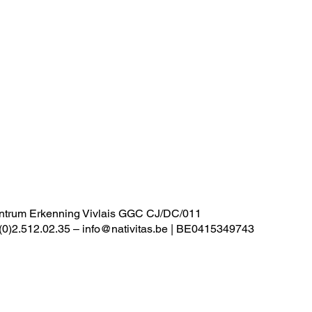
Privacybeleid
Juridische
Cookie Pol
mededelingen
trum Erkenning Vivlais GGC CJ/DC/011
 (0)2.512.02.35 –
info@nativitas.be
| BE0415349743