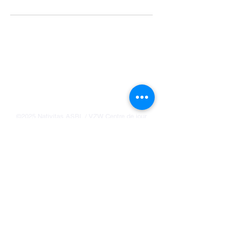
Politique de confidentialité
Mentions légales
Politique de cookies
©2025 Nativitas ASBL / VZW Centre de jour
Agrément COCOM / Dagopvangcentra Erkenning
GGC
CJ/DC/011
Rue Haute / Hoogstraat 118 , 1000
Bruxelles/Brussel | +32.(0)2.512.02.35 –
info@nativitas.be | BE0415349743