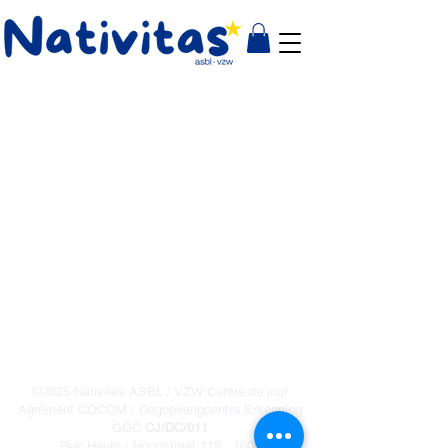
Politique de confidentialité
Mentions légales
Politique de cookies
©2025 Nativitas ASBL / VZW Centre de jour
Agrément COCOM / Dagopvangcentra Erkenning
GGC
CJ/DC/011
Rue Haute / Hoogstraat 118 , 1000